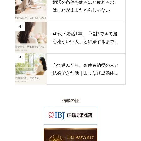
婚活の条件を絞るほど疲れるの
は、わがままだからじゃない
4
40代・婚活1年、「信頼できて居
心地がいい人」と結婚するまで｜
まりなび成婚インタビュー
5
心で選んだら、条件も納得の人と
結婚できた話｜まりなび成婚体験
談
信頼の証