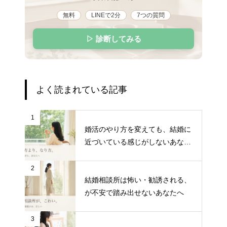
無料
LINEで2分
7つの質問
▷ 診断してみる
よく読まれている記事
1
婚活のやり方を変えても、結婚に
近づいている感じがしないあなた
へ
2
結婚相談所は怖い・勧誘される、
が不安で踏み出せないあなたへ
3