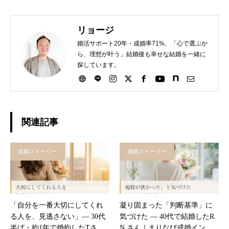
リョージ
婚活サポート20年・成婚率71%。「心で選ぶか
ら、理想が叶う」結婚後も幸せな結婚を一緒に
探しています。
関連記事
成婚ストーリー
成婚ストーリー
「自分を一番大切にしてくれ
凝り固まった「判断基準」に
る人を、見逃さない」― 30代
気づけた ― 40代で結婚したR.
半ば・約1年で婚約したTさん
N.さん｜まりなび成婚インタ