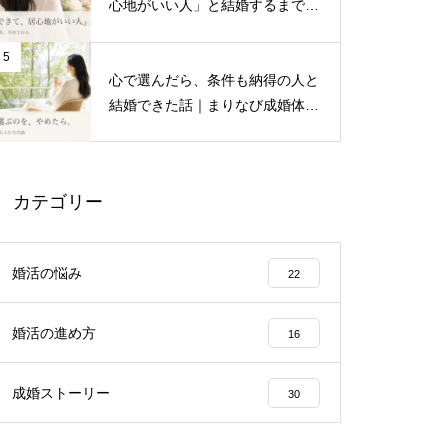
心地がいい人」と結婚するまで｜
まりなび成婚インタビュー
5
心で選んだら、条件も納得の人と
結婚できた話｜まりなび成婚体験
談
カテゴリー
婚活の悩み
22
婚活の進め方
16
成婚ストーリー
30