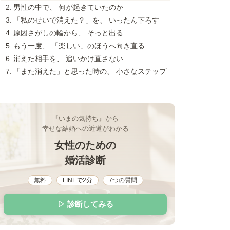
男性の中で、 何が起きていたのか
「私のせいで消えた？」を、 いったん下ろす
原因さがしの輪から、 そっと出る
もう一度、 「楽しい」のほうへ向き直る
消えた相手を、 追いかけ直さない
「また消えた」と思った時の、 小さなステップ
『いまの気持ち』から
幸せな結婚への近道がわかる
女性のための
婚活診断
無料
LINEで2分
7つの質問
▷ 診断してみる