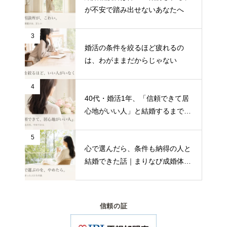
が不安で踏み出せないあなたへ
3
婚活の条件を絞るほど疲れるの
は、わがままだからじゃない
4
40代・婚活1年、「信頼できて居
心地がいい人」と結婚するまで｜
まりなび成婚インタビュー
5
心で選んだら、条件も納得の人と
結婚できた話｜まりなび成婚体験
談
信頼の証