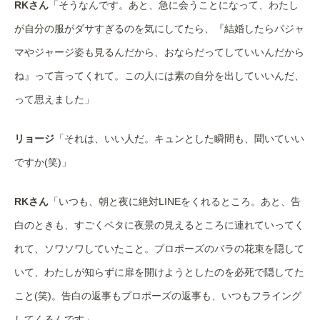
RKさん
「そうなんです。あと、急に会うことになって、わたし
が自分の服がダサすぎるのを気にしてたら、『結婚したらパジャ
マやジャージ姿も見るんだから、おならだってしていいんだから
ね』って言ってくれて。この人には素の自分を出していいんだ、
って思えました」
リョージ
「それは、いい人だ。キュンとした瞬間も、聞いていい
ですか(笑)」
RKさん
「いつも、朝と夜に絶対LINEをくれるところ。あと、告
白のときも、すごくベタに夜景の見えるところに連れていってく
れて、ソワソワしていたこと。プロポーズのバラの花束を隠して
いて、わたしが知らずに扉を開けようとしたのを必死で隠してた
こと(笑)。告白の返事もプロポーズの返事も、いつもフライング
してくるんです」