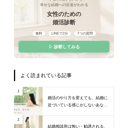
幸せな結婚への近道がわかる
女性のための
婚活診断
無料
LINEで2分
7つの質問
▷ 診断してみる
よく読まれている記事
1
婚活のやり方を変えても、結婚に
近づいている感じがしないあなた
へ
2
結婚相談所は怖い・勧誘される、