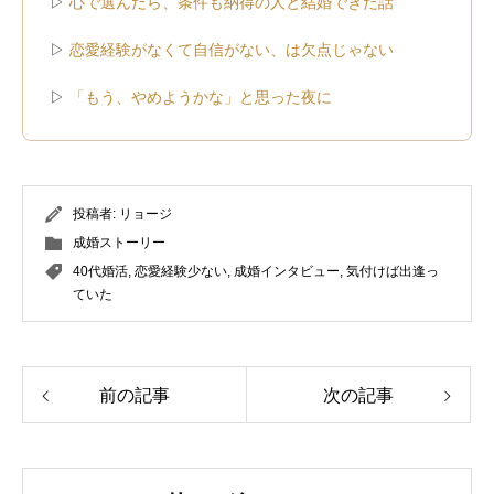
▷
心で選んだら、条件も納得の人と結婚できた話
▷
恋愛経験がなくて自信がない、は欠点じゃない
▷
「もう、やめようかな」と思った夜に
投稿者:
リョージ
成婚ストーリー
40代婚活
,
恋愛経験少ない
,
成婚インタビュー
,
気付けば出逢っ
ていた
前の記事
次の記事