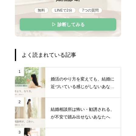
無料
LINEで2分
7つの質問
▷ 診断してみる
よく読まれている記事
1
婚活のやり方を変えても、結婚に
近づいている感じがしないあなた
へ
2
結婚相談所は怖い・勧誘される、
が不安で踏み出せないあなたへ
3