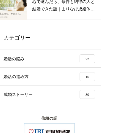
心で選んだら、条件も納得の人と
結婚できた話｜まりなび成婚体験
談
カテゴリー
婚活の悩み
22
婚活の進め方
16
成婚ストーリー
30
信頼の証