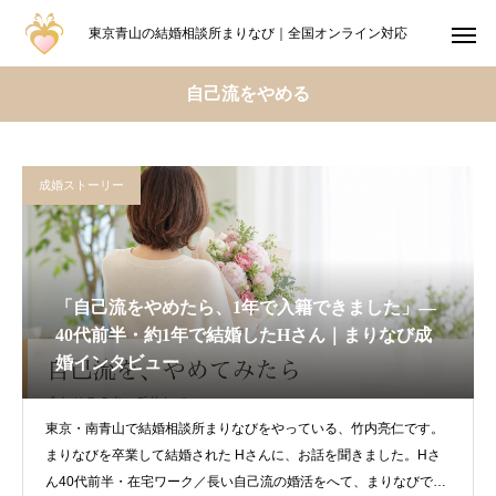
東京青山の結婚相談所まりなび｜全国オンライン対応
自己流をやめる
成婚ストーリー
「自己流をやめたら、1年で入籍できました」―
40代前半・約1年で結婚したHさん｜まりなび成
婚インタビュー
東京・南青山で結婚相談所まりなびをやっている、竹内亮仁です。
まりなびを卒業して結婚された Hさんに、お話を聞きました。Hさ
ん40代前半・在宅ワーク／長い自己流の婚活をへて、まりなびで約